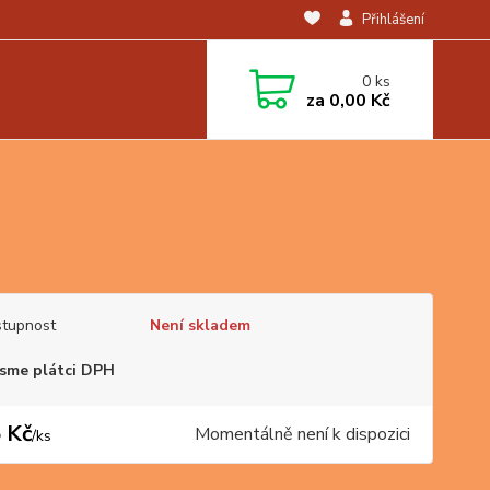
Přihlášení
0
ks
za
0,00 Kč
tupnost
Není skladem
sme plátci DPH
 Kč
Momentálně není k dispozici
/
ks