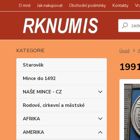
O mně
Jak nakupovat
Obchodní podmínky
Kontakty
Vr
KATEGORIE
Úvod
1991
Starověk
Mince do 1492
NAŠE MINCE - CZ
Rodové, církevní a městské
AFRIKA
AMERIKA