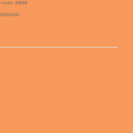
roduktu:
10260
oblíbených