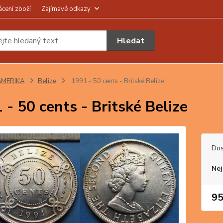
ácení zboží
Zajímavé odkazy
Hledat
AMERIKA
Belize
1991 - 50 cents - Britské Belize
 - 50 cents - Britské Belize
Dos
Nej
95