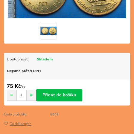
Dostupnost
Skladem
Nejsme plátci DPH
75 Kč
/
ks
Přidat do košíku
Číslo produktu:
6009
Do oblíbených