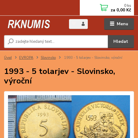
0
ks
za
0,00 Kč
Menu
Hledat
Úvod
EVROPA
Slovinsko
1993 - 5 tolarjev - Slovinsko, výroční
1993 - 5 tolarjev - Slovinsko,
výroční