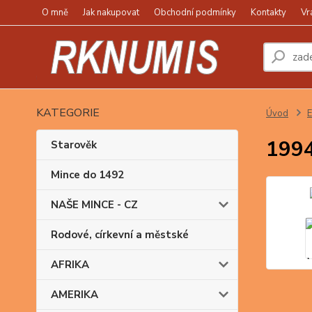
O mně
Jak nakupovat
Obchodní podmínky
Kontakty
Vr
KATEGORIE
Úvod
1994
Starověk
Mince do 1492
NAŠE MINCE - CZ
Rodové, církevní a městské
AFRIKA
AMERIKA