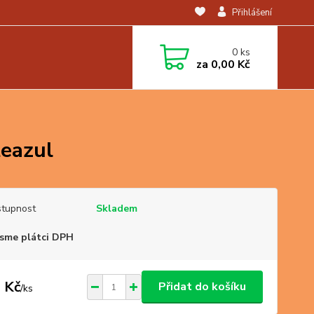
Přihlášení
0
ks
za
0,00 Kč
teazul
tupnost
Skladem
sme plátci DPH
 Kč
Přidat do košíku
/
ks