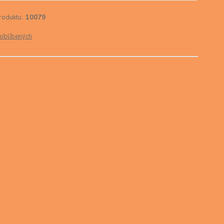
roduktu:
10079
oblíbených