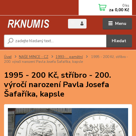
0
ks
za
0,00 Kč
Menu
Hledat
Úvod
NAŠE MINCE - CZ
1993-… pamětní
1995 - 200 Kč, stříbro -
200. výročí narození Pavla Josefa Šafaříka, kapsle
1995 - 200 Kč, stříbro - 200.
výročí narození Pavla Josefa
Šafaříka, kapsle