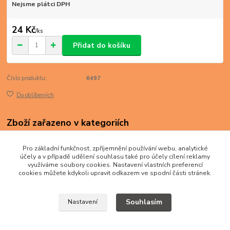
Nejsme plátci DPH
24 Kč
/
ks
Přidat do košíku
Číslo produktu:
6497
Do oblíbených
Zboží zařazeno v kategoriích
ASIE
Pro základní funkčnost, zpříjemnění používání webu, analytické
Hong Kong
účely a v případě udělení souhlasu také pro účely cílení reklamy
využíváme soubory cookies. Nastavení vlastních preferencí
cookies můžete kdykoli upravit odkazem ve spodní části stránek.
Souhlasím
Nastavení