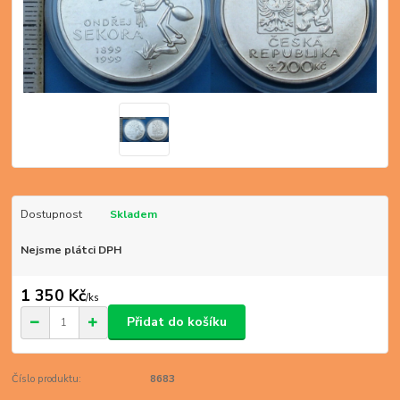
Dostupnost
Skladem
Nejsme plátci DPH
1 350 Kč
/
ks
Přidat do košíku
Číslo produktu:
8683