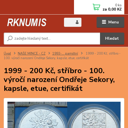
0
ks
za
0,00 Kč
Menu
Hledat
Úvod
NAŠE MINCE - CZ
1993-… pamětní
1999 - 200 Kč, stříbro -
100. výročí narození Ondřeje Sekory, kapsle, etue, certifikát
1999 - 200 Kč, stříbro - 100.
výročí narození Ondřeje Sekory,
kapsle, etue, certifikát