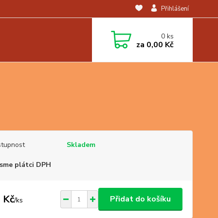
Přihlášení
0
ks
za
0,00 Kč
tupnost
Skladem
sme plátci DPH
 Kč
Přidat do košíku
/
ks