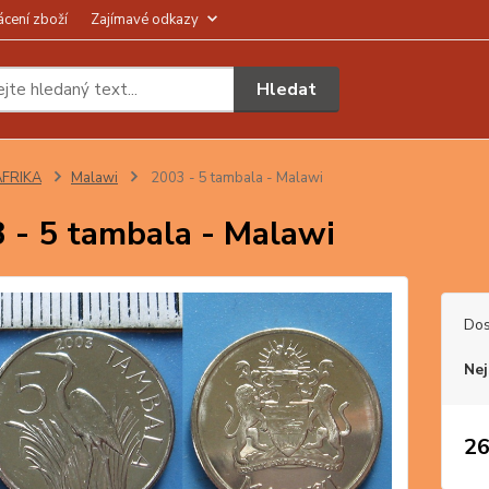
ácení zboží
Zajímavé odkazy
Hledat
AFRIKA
Malawi
2003 - 5 tambala - Malawi
 - 5 tambala - Malawi
Dos
Nej
26