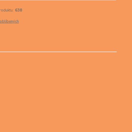
roduktu:
638
oblíbených