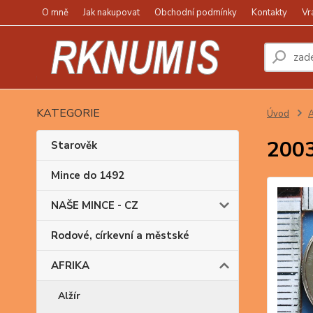
O mně
Jak nakupovat
Obchodní podmínky
Kontakty
Vr
KATEGORIE
Úvod
2003
Starověk
Mince do 1492
NAŠE MINCE - CZ
Rodové, církevní a městské
AFRIKA
Alžír