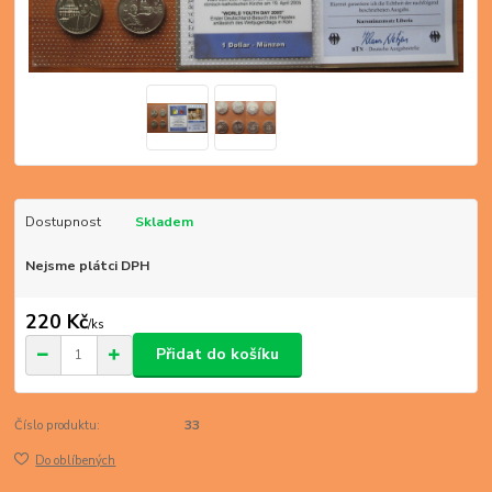
Dostupnost
Skladem
Nejsme plátci DPH
220 Kč
/
ks
Přidat do košíku
Číslo produktu:
33
Do oblíbených