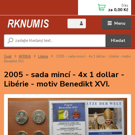
0
ks
za
0,00 Kč
Menu
Hledat
Úvod
AFRIKA
Libérie
2005 - sada mincí - 4x 1 dollar - Libérie - motiv
Benedikt XVI.
2005 - sada mincí - 4x 1 dollar -
Libérie - motiv Benedikt XVI.