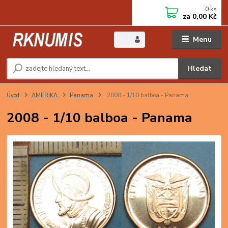
0
ks
za
0,00 Kč
Menu
Hledat
Úvod
AMERIKA
Panama
2008 - 1/10 balboa - Panama
2008 - 1/10 balboa - Panama