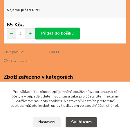
Nejsme plátci DPH
65 Kč
/
ks
Přidat do košíku
Číslo produktu:
10033
Do oblíbených
Zboží zařazeno v kategoriích
BANKOVKY
Pro základní funkčnost, zpříjemnění používání webu, analytické
Afrika
účely a v případě udělení souhlasu také pro účely cílení reklamy
využíváme soubory cookies. Nastavení vlastních preferencí
cookies můžete kdykoli upravit odkazem ve spodní části stránek.
Souhlasím
Nastavení