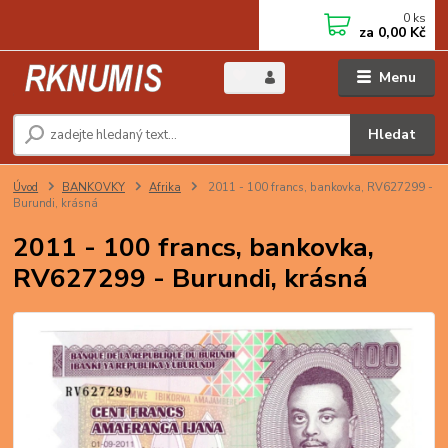
0
ks
za
0,00 Kč
Menu
Hledat
Úvod
BANKOVKY
Afrika
2011 - 100 francs, bankovka, RV627299 -
Burundi, krásná
2011 - 100 francs, bankovka,
RV627299 - Burundi, krásná