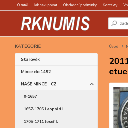
O mně
Jak nakupovat
Obchodní podmínky
Kontakty
Vr
KATEGORIE
Úvod
N
2011
Starověk
etue,
Mince do 1492
NAŠE MINCE - CZ
0-1657
1657-1705 Leopold I.
1705-1711 Josef I.