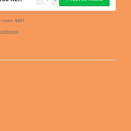
roduktu:
8497
oblíbených