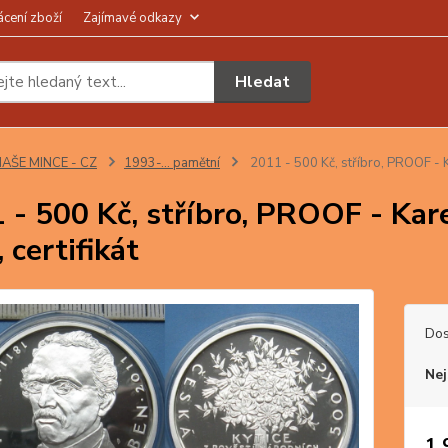
ácení zboží
Zajímavé odkazy
Hledat
AŠE MINCE - CZ
1993-… pamětní
2011 - 500 Kč, stříbro, PROOF - Kar
 - 500 Kč, stříbro, PROOF - Kare
 certifikát
Dos
Nej
1 