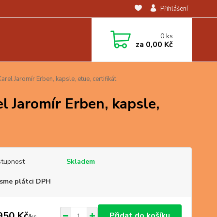
Přihlášení
0
ks
za
0,00 Kč
el Jaromír Erben, kapsle, etue, certifikát
l Jaromír Erben, kapsle,
tupnost
Skladem
sme plátci DPH
950 Kč
Přidat do košíku
/
ks