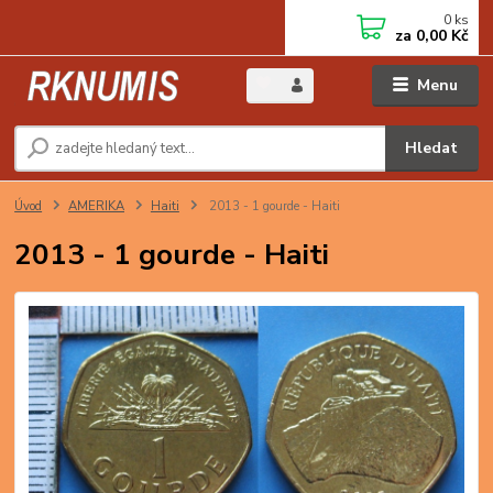
0
ks
za
0,00 Kč
Menu
Hledat
Úvod
AMERIKA
Haiti
2013 - 1 gourde - Haiti
2013 - 1 gourde - Haiti