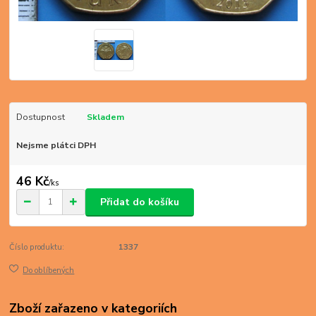
Dostupnost
Skladem
Nejsme plátci DPH
46 Kč
/
ks
Přidat do košíku
Číslo produktu:
1337
Do oblíbených
Zboží zařazeno v kategoriích