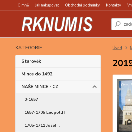
O mně
Jak nakupovat
Obchodní podmínky
Kontakty
Vr
KATEGORIE
Úvod
N
2019
Starověk
Mince do 1492
NAŠE MINCE - CZ
0-1657
1657-1705 Leopold I.
1705-1711 Josef I.