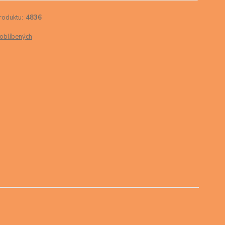
roduktu:
4836
oblíbených