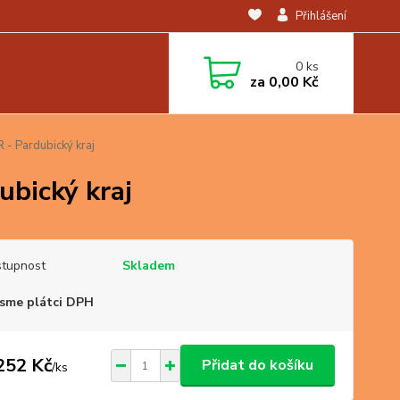
Přihlášení
0
ks
za
0,00 Kč
- Pardubický kraj
ubický kraj
tupnost
Skladem
sme plátci DPH
252 Kč
Přidat do košíku
/
ks