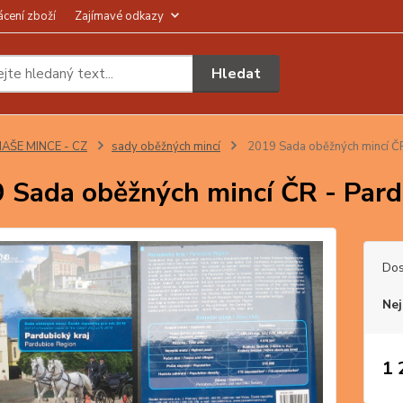
ácení zboží
Zajímavé odkazy
Hledat
AŠE MINCE - CZ
sady oběžných mincí
2019 Sada oběžných mincí ČR 
 Sada oběžných mincí ČR - Pard
Dos
Nej
1 