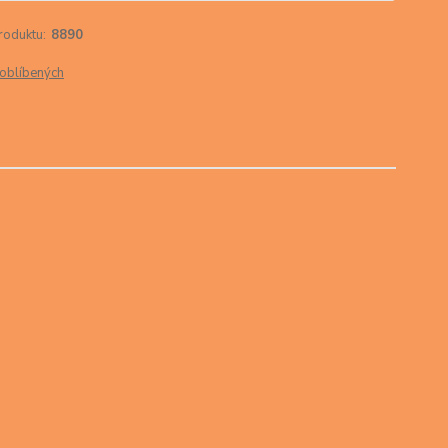
roduktu:
8890
oblíbených