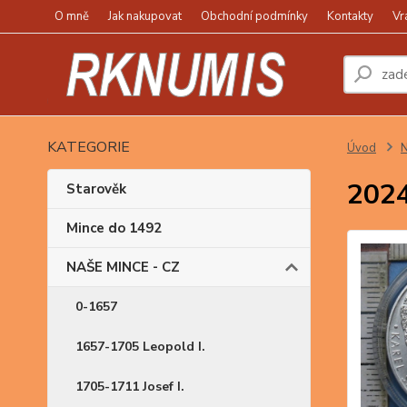
O mně
Jak nakupovat
Obchodní podmínky
Kontakty
Vr
KATEGORIE
Úvod
N
2024
Starověk
Mince do 1492
NAŠE MINCE - CZ
0-1657
1657-1705 Leopold I.
1705-1711 Josef I.