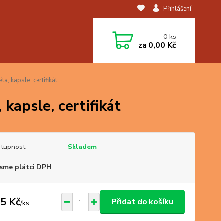
Přihlášení
0
ks
za
0,00 Kč
a, kapsle, certifikát
 kapsle, certifikát
tupnost
Skladem
sme plátci DPH
5 Kč
Přidat do košíku
/
ks