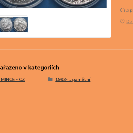
Číslo p
Do 
zařazeno v kategoriích
 MINCE - CZ
1993-… pamětní